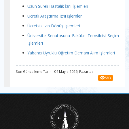
Uzun Süreli Hastalık İzni İşlemleri
Ücretli Araştırma İzni İşlemleri
Ücretsiz İzin Dönüş İşlemleri
Üniversite Senatosuna Fakülte Temsilcisi Seçim
İşlemleri
Yabancı Uyruklu Öğretim Elemanı Alım İşlemleri
Son Güncelleme Tarihi: 04 Mayıs 2026, Pazartesi
583