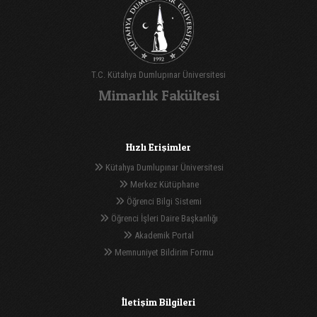
T.C. Kütahya Dumlupınar Üniversitesi
Mimarlık Fakültesi
Hızlı Erişimler
Kütahya Dumlupınar Üniversitesi
Merkez Kütüphane
Öğrenci Bilgi Sistemi
Öğrenci İşleri Daire Başkanlığı
Akademik Portal
Memnuniyet Bildirim Formu
İletişim Bilgileri