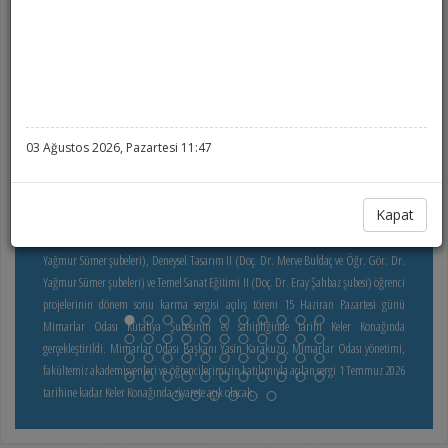
03 Ağustos 2026, Pazartesi 11:47
Fakültemiz Dönem Sonu Sergisi
Kapat
Fakültemiz Tasarım Stüdyosu II (Öğr. Gör. Dr. Ayşe Çapkulaç ve Öğr. Gör. Dr.
Yağmur Sümer şubeleri), Deneysel Tasarım II (Doç. Dr. Merve Buldaç ve Öğr. Gör. Dr.
Yağmur Sümer şubeleri) ve Temel Sanat Eğitimi II (Doç. Dr. Eray Şahbaz şubesi) öğrenci
projelerinin dönem sonu karma sergisi açılış töreni 15 Haziran Pazartesi günü
Mimarlar Odası Kütahya Şubesinin ev sahipliğinde tarihi Keler Konağında
gerçekleştirildi. Mimarlar Odası Başkanı Yasin Karakuzu, Mimarlar Odası yönetimi,
fakültemiz akademisyenleri ve öğrencilerimizin katılımıyla açılan sergi 1 Temmuz 2026
tarihine kadar Keler Konağında ziyarete açık olacak.