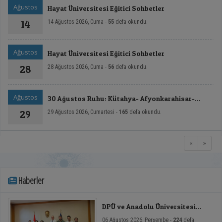
Ağustos
Hayat Üniversitesi Eğitici Sohbetler
14
14 Ağustos 2026, Cuma -
55
defa okundu.
Ağustos
Hayat Üniversitesi Eğitici Sohbetler
28
28 Ağustos 2026, Cuma -
56
defa okundu.
Ağustos
30 Ağustos Ruhu: Kütahya- Afyonkarahisar-
Dumlupınar Zafer Rotası Sempozyumu - II
29
29 Ağustos 2026, Cumartesi -
165
defa okundu.
«
»
Haberler
DPÜ ve Anadolu Üniversitesi
Arasında Mikro Yeterlilik
06 Ağustos 2026, Perşembe -
224
defa
Toplantısı