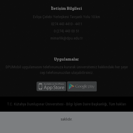
İletişim Bilgileri
Evliya Çelebi Yerleşkesi Tavşanlı Yolu 10.km
0274 443 4410 - 4411
0 (274) 443 03 51
mimarlik@dpu.edu.tr
Uygulamalar
DPUMobil uygulamasını telefonunuza kurarak üniversitemiz hakkındaki her şeye
cep telefonunuzdan ulaşabilirsiniz.
T.C. Kütahya Dumlupınar Üniversitesi - Bilgi İşlem Daire Başkanlığı, Tüm hakları
saklıdır.