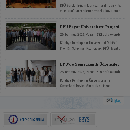
DPÜ Sürekli Eğitim Merkezi tarafından 4. 5.
ve 6. sınıf öğrencilerine yönelik hazırlanan
ve çocukların yaz tatillerini hem eğlenceli
hem de nitelikli gelişim atölyeleriyle
DPÜ Hayat Üniversitesi Projesi
değerlendirmelerini amaçlayan DPÜ Çocuk
Hisarcık’ta
Yaz Atölyeleri programı, düzenlenen açılış
26 Temmuz 2026, Pazar -
632
defa okundu.
töreniyle eğitimlerine başladı.
Kütahya Dumlupınar Üniversitesi Rektörü
Prof. Dr. Süleyman Kızıltoprak, DPÜ Hayat
Üniversitesi projesi kapsamında Hisarcık’ın
Hasanlar köyünde düzenlenen etkinliğe
DPÜ’de Semerkantlı Öğrencilere
katılarak vatandaşlarla buluştu.
Yaz Okulu
26 Temmuz 2026, Pazar -
605
defa okundu.
Kütahya Dumlupınar Üniversitesi ile
Semerkant Devlet Mimarlık ve İnşaat
Mühendisliği Üniversitesi arasında hayata
geçirilen iş birliği kapsamında misafir
öğrenciler yaz okulunda ağırlanıyor.