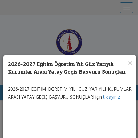
Toggle
T.C. KÜTAHYA DUMLUPINAR ÜNİVERSİTESİ
×
2026-2027 Eğitim Öğretim Yılı Güz Yarıyılı
Mimarlık Fakültesi
Kurumlar Arası Yatay Geçiş Başvuru Sonuçları
2026-2027 EĞİTİM ÖĞRETİM YILI GÜZ YARIYILI KURUMLAR
Toggl
ARASI YATAY GEÇİŞ BAŞVURU SONUÇLARI için
tıklayınız.
Previous
Next