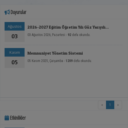
Duyurular
Ağustos
2026-2027 Eğitim Öğretim Yılı Güz Yarıyılı
Kurumlar Arası Yatay Geçiş Başvuru Sonuçları
03
03 Ağustos 2026, Pazartesi -
92
defa okundu.
Kasım
Memnuniyet Yönetim Sistemi
05
05 Kasım 2025, Çarşamba -
1209
defa okundu.
(current)
«
1
»
Etkinlikler