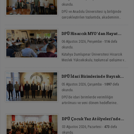
okundu.
DPÜ ve Anadolu Üniversitesi iş birliğinde
gerçekleştirilen toplantıda, akademinin
yenilikçi eğitim modellerine yönelik mikro
yeterlilik çalışmaları ele alındı.
DPÜ Hisarcık MYO’dan Hayat
Üniversitesi Etkinlikleri
06 Ağustos 2026, Perşembe -
116
defa
okundu.
Kütahya Dumlupınar Üniversitesi Hisarcık
Meslek Yüksekokulu, toplumsal gelişime ve
bireysel farkındalığa katkı sağlamayı
amaçlayan Hayat Üniversitesi: Eğitici
DPÜ İdari Birimlerinde Bayrak
Sohbetler etkinlik serisi kapsamında üç
Değişimi
önemli söyleşiye imza attı.
05 Ağustos 2026, Çarşamba -
1097
defa
okundu.
DPÜ’de idari birimlerde verimliliğin
artırılması ve yeni dönem hedeflerine
ulaşılması amacıyla görev değişim törenleri
düzenlendi.
DPÜ Çocuk Yaz Atölyeleri’nde
Dersler Başladı
03 Ağustos 2026, Pazartesi -
473
defa
okundu.