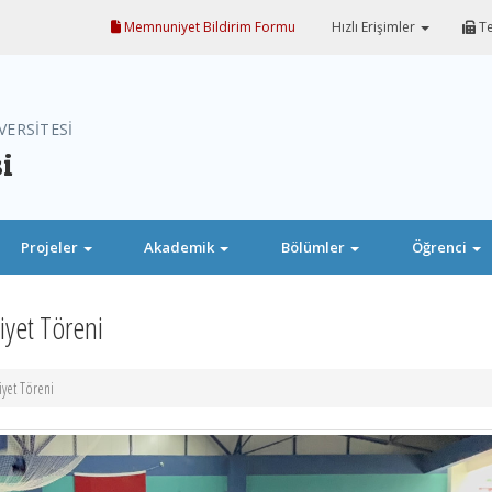
Memnuniyet Bildirim Formu
Hızlı Erişimler
Te
VERSİTESİ
i
Projeler
Akademik
Bölümler
Öğrenci
iyet Töreni
yet Töreni