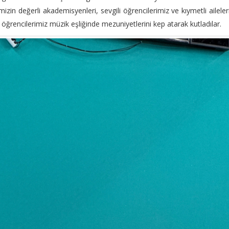
zin değerli akademisyenleri, sevgili öğrencilerimiz ve kıymetli aileler
 öğrencilerimiz müzik eşliğinde mezuniyetlerini kep atarak kutladılar.