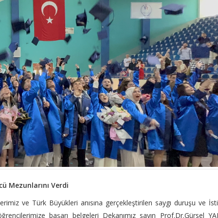
cü Mezunlarını Verdi
rimiz ve Türk Büyükleri anısına gerçekleştirilen saygı duruşu ve İsti
ğrencilerimize başarı belgeleri Dekanımız sayın Prof.Dr.Gürsel Y