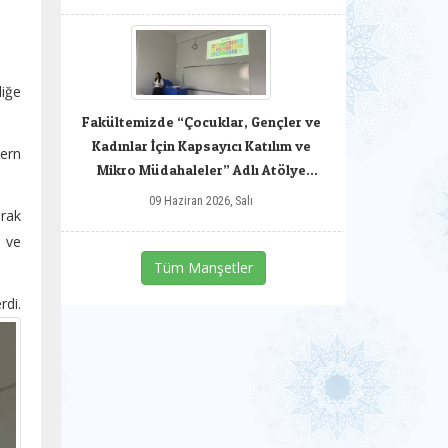
liğe
Fakültemizde “Çocuklar, Gençler ve
Kadınlar İçin Kapsayıcı Katılım ve
dern
Mikro Müdahaleler” Adlı Atölye
Gerçekleştirildi.
09 Haziran 2026, Salı
arak
m ve
Tüm Manşetler
di.