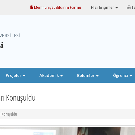
Memnuniyet Bildirim Formu
Hızlı Erişimler
Te
VERSİTESİ
i
Projeler
Akademik
Bölümler
Öğrenci
rı Konuşuldu
ı Konuşuldu