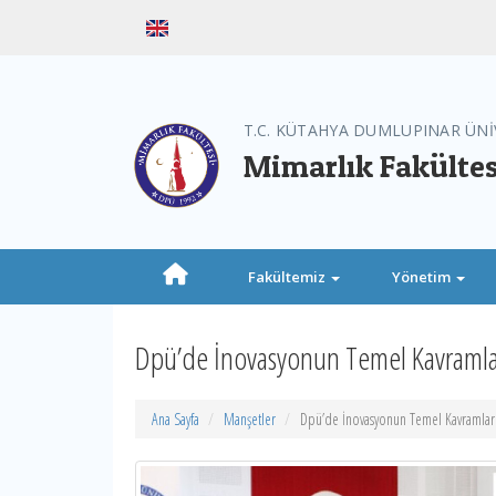
T.C. KÜTAHYA DUMLUPINAR ÜNİ
Mimarlık Fakültes
Fakültemiz
Yönetim
Dpü’de İnovasyonun Temel Kavramla
Ana Sayfa
Manşetler
Dpü’de İnovasyonun Temel Kavramlar