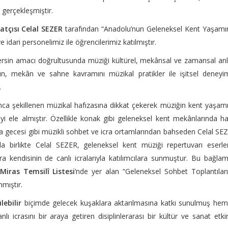
e gerçekleşmiştir.
atçısı Celal SEZER
tarafından “Anadolu’nun Geleneksel Kent Yaşamı
 idari personelimiz ile öğrencilerimiz katılmıştır.
rsin amacı doğrultusunda müziği kültürel, mekânsal ve zamansal a
nın, mekân ve sahne kavramını müzikal pratikler ile işitsel deneyi
.
nca şekillenen müzikal hafızasına dikkat çekerek müziğin kent yaşam
iyi ele almıştır. Özellikle konak gibi geleneksel kent mekânlarında h
a gecesi gibi müzikli sohbet ve icra ortamlarından bahseden Celal SE
a birlikte Celal SEZER, geleneksel kent müziği repertuvarı eserler
sıra kendisinin de canlı icralarıyla katılımcılara sunmuştur. Bu bağla
iras Temsilî Listesi
’nde yer alan “Geleneksel Sohbet Toplantılar
nmıştır.
lebilir
biçimde gelecek kuşaklara aktarılmasına katkı sunulmuş hem
 icrasını bir araya getiren disiplinlerarası bir kültür ve sanat etkin