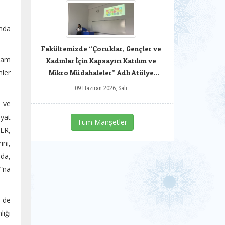
nda
Fakültemizde “Çocuklar, Gençler ve
nlam
Kadınlar İçin Kapsayıcı Katılım ve
mler
Mikro Müdahaleler” Adlı Atölye
Gerçekleştirildi.
09 Haziran 2026, Salı
ı ve
ayat
Tüm Manşetler
ZER,
ini,
mda,
ı”na
 de
liği