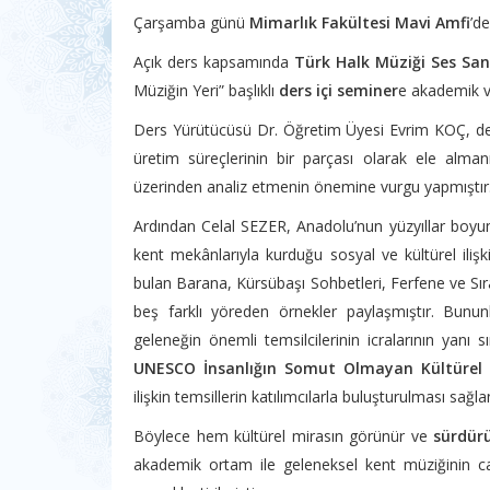
Çarşamba günü
Mimarlık Fakültesi Mavi Amfi
’d
Açık ders kapsamında
Türk Halk Müziği Ses San
Müziğin Yeri” başlıklı
ders içi seminer
e akademik ve
Ders Yürütücüsü Dr. Öğretim Üyesi Evrim KOÇ, de
üretim süreçlerinin bir parçası olarak ele alma
üzerinden analiz etmenin önemine vurgu yapmıştır
Ardından Celal SEZER, Anadolu’nun yüzyıllar boyu
kent mekânlarıyla kurduğu sosyal ve kültürel ilişk
bulan Barana, Kürsübaşı Sohbetleri, Ferfene ve Sır
beş farklı yöreden örnekler paylaşmıştır. Bununl
geleneğin önemli temsilcilerinin icralarının yanı 
UNESCO İnsanlığın Somut Olmayan Kültürel M
ilişkin temsillerin katılımcılarla buluşturulması sağla
Böylece hem kültürel mirasın görünür ve
sürdürü
akademik ortam ile geleneksel kent müziğinin canlı