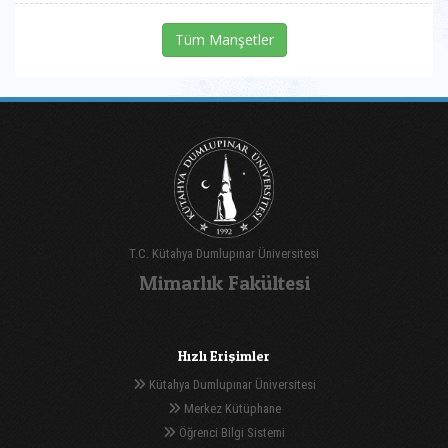
Tüm Manşetler
T.C. Kütahya Dumlupınar Üniversitesi
Mimarlık Fakültesi
Hızlı Erişimler
Kütahya Dumlupınar Üniversitesi
Merkez Kütüphane
Öğrenci Bilgi Sistemi