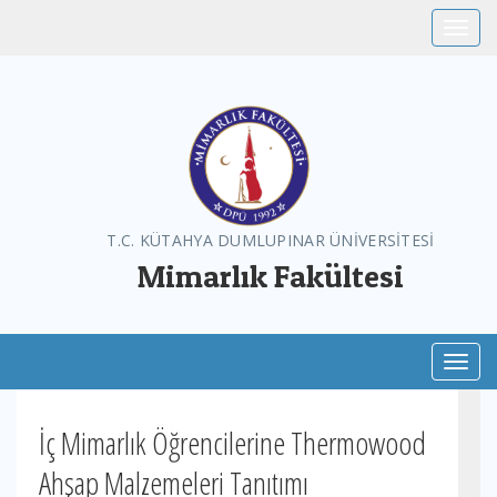
Toggle
T.C. KÜTAHYA DUMLUPINAR ÜNİVERSİTESİ
Mimarlık Fakültesi
Toggl
İç Mimarlık Öğrencilerine Thermowood
Ahşap Malzemeleri Tanıtımı